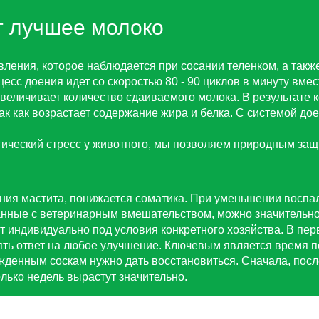
т лучшее молоко
ления, которое наблюдается при сосании теленком, а также
оцесс доения идет со скоростью 80 - 90 циклов в минуту в
 увеличивает количество сдаиваемого молока. В результате
ак как возрастает содержание жира и белка. С системой дое
гический стресс у животного, мы позволяем природным защ
ения мастита, понижается соматика. При уменьшении восп
нные с ветеринарным вмешательством, можно значительно
т индивидуально под условия конкретного хозяйства. В пер
ять ответ на любое улучшение. Ключевым является время п
жденным соскам нужно дать восстановиться. Сначала, после
олько недель вырастут значительно.